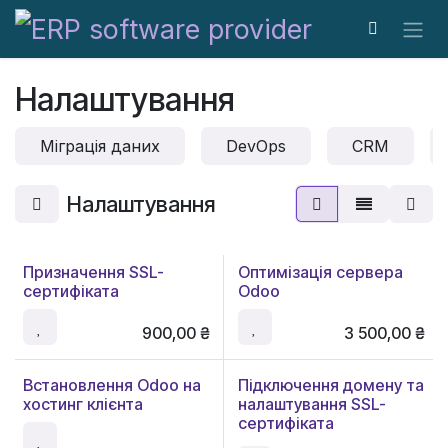
Skip to Content
Налаштування
Міграція даних
DevOps
CRM
Налаштування
Призначення SSL-
Оптимізація сервера
сертифіката
Odoo
900,00
₴
3 500,00
₴
Встановлення Odoo на
Підключення домену та
Продаж
хостинг клієнта
налаштування SSL-
сертифіката