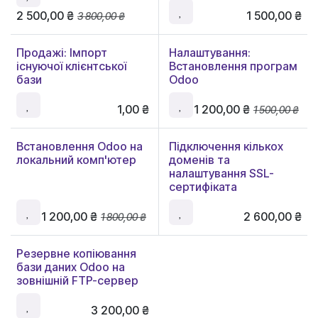
2 500,00
₴
1 500,00
₴
3 800,00
₴
Продажі: Імпорт
Налаштування:
існуючої клієнтської
Встановлення програм
бази
Odoo
1,00
₴
1 200,00
₴
1 500,00
₴
Встановлення Odoo на
Підключення кількох
локальний комп'ютер
доменів та
налаштування SSL-
сертифіката
1 200,00
₴
2 600,00
₴
1 800,00
₴
Резервне копіювання
бази даних Odoo на
зовнішній FTP-сервер
3 200,00
₴